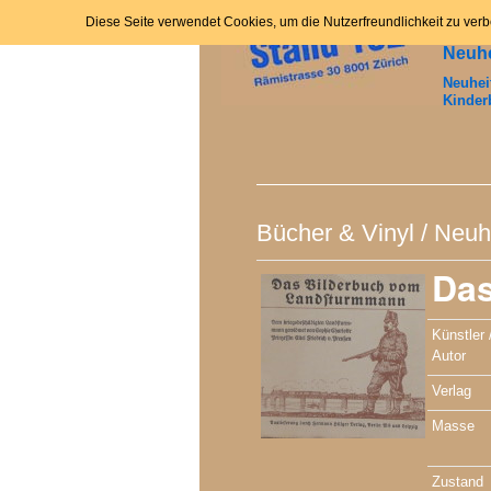
H
Zum
Diese Seite verwendet Cookies, um die Nutzerfreundlichkeit zu ver
Neuhe
Inhalt
Neuhei
Kinder
springen
Bücher & Vinyl
/
Neuh
Das
Künstler 
Autor
Verlag
Masse
Zustand