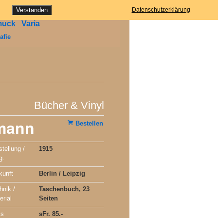
ung
Verstanden
Datenschutzerklärung
muck
Varia
afie
Bücher & Vinyl
mann
Bestellen
stellung /
1915
g.
kunft
Berlin / Leipzig
hnik /
Taschenbuch, 23
erial
Seiten
is
sFr. 85.-