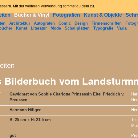
ome
News
Angebot
Kontakt
Datenschutzerklär
bessern. Mit der weiteren Verwendung stimmst du dem zu.
iten
Bücher & Vinyl
Fotografien
Kunst & Objekte
Sch
ten
Architektur
Autografen
Comic
Design
Firmenschriften
Fotogr
bücher
Kunst
Literatur
Mode
Schallplatten
Typografie
Varia
eiten
 Bilderbuch vom Landsturm
/
Gewidmet von Sophie Charlotte Prinzessin Eitel Friedrich v.
Her
Preussen
Hrs
Hermann Hillger
Her
B: 25 cm x H: 21.5 cm
Tec
Mat
gut
Pre