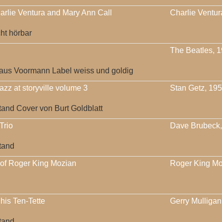
arlie Ventura and Mary Ann Call
Charlie Ventur
cht hörbar
The Beatles, 
aus Voormann Label weiss und goldig
azz at storyville volume 3
Stan Getz, 19
and Cover von Burt Goldblatt
Trio
Dave Brubeck,
tand
 of Roger King Mozian
Roger King Mo
his Ten-Tette
Gerry Mulligan
tand