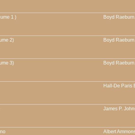
lume 1 )
Boyd Raeburn
lume 2)
Boyd Raeburn
lume 3)
Boyd Raeburn
Hall-De Paris
o
James P. John
ano
Albert Ammons