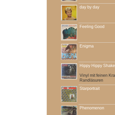
day by day
Feeling Good
Enigma
Hippy Hippy Shake
Vinyl mit feinen Kr
Randläsuren
Starportrait
Phenomenon