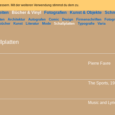
ome
News
Angebot
Kontakt
Datenschutzerklär
bessern. Mit der weiteren Verwendung stimmst du dem zu.
iten
Bücher & Vinyl
Fotografien
Kunst & Objekte
Sch
ten
Architektur
Autografen
Comic
Design
Firmenschriften
Fotogr
bücher
Kunst
Literatur
Mode
Schallplatten
Typografie
Varia
lplatten
Pierre Favre
The Sports, 1
Music and Lyri