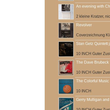
An evening with Ch
2 kleine Kratzer, ni
Revolver
Coverzeichnung Kl
Stan Getz Quintett j
10 INCH Guter Zust
The Dave Brubeck 
10 INCH Guter Zus
The Colorful Music
10 INCH
Gerry Mulligan and 
10 INCH Guter Zus