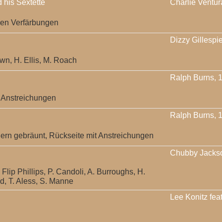
 his Sextette
Charlie Ventur
hen Verfärbungen
Dizzy Gillespi
wn, H. Ellis, M. Roach
Ralph Burns, 
t Anstreichungen
Ralph Burns, 
rn gebräunt, Rückseite mit Anstreichungen
Chubby Jackson
Flip Phillips, P. Candoli, A. Burroughs, H.
d, T. Aless, S. Manne
Lee Konitz fea