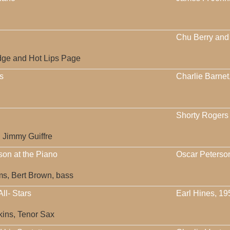
Chu Berry and
idge and Hot Lips Page
s
Charlie Barnet
Shorty Rogers 
d Jimmy Guiffre
son at the Piano
Oscar Peterso
ms, Bert Brown, bass
ll- Stars
Earl Hines, 19
ins, Tenor Sax