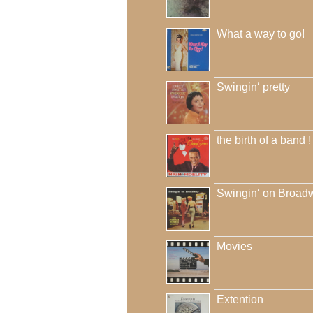
What a way to go!
Swingin‘ pretty
the birth of a band !
Swingin‘ on Broad
Movies
Extention