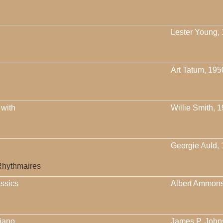
Lester Young,
Art Tatum, 195
 with
Willie Smith, 
Georgie Auld,
Rhythmaires
ssics
Albert Ammons
iano
James P. John