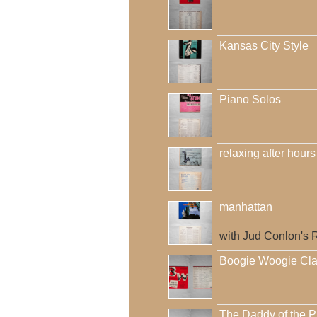
Kansas City Style
Piano Solos
relaxing after hours
manhattan
with Jud Conlon's 
Boogie Woogie Cla
The Daddy of the P