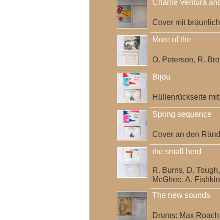
Charlie Ventura and
Cover mit bräunlic
More of the
O. Peterson, R. Bro
Bijou
Hüllenrückseite mi
Spring sequence
Cover an den Rände
the small herd
R. Burns, D. Tough, 
McGhee, A. Fishkin
The new sounds
Drums: Max Roach