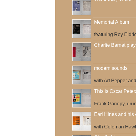
Memorial Album
featuring Roy Eldr
Charlie Barnet play
modern sounds
with Art Pepper an
This is Oscar Peter
Frank Gariepy, dru
Earl Hines and his A
with Coleman Hawk