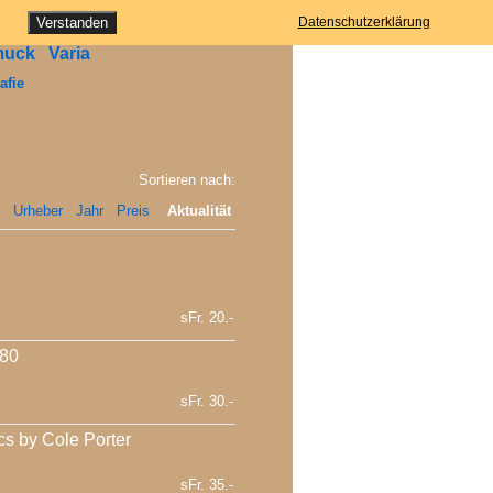
ung
Verstanden
Datenschutzerklärung
muck
Varia
afie
Sortieren nach:
Urheber
Jahr
Preis
Aktualität
sFr. 20.-
980
sFr. 30.-
cs by Cole Porter
sFr. 35.-