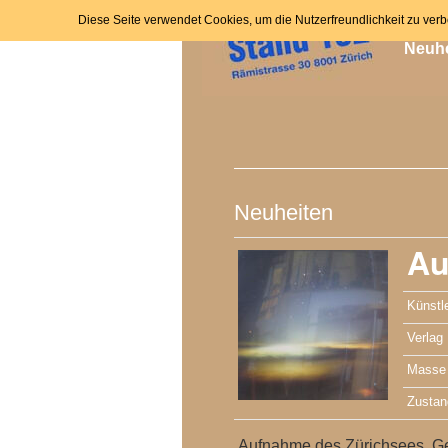
H
Zum
Diese Seite verwendet Cookies, um die Nutzerfreundlichkeit zu ver
Neuhe
Inhalt
springen
Neuheiten
Au
Künstle
Verlag
Masse
Zustan
Aufnahme des Zürichsees. Ge