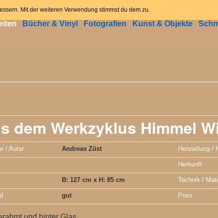
ome
News
Angebot
Kontakt
Datenschutzerklär
bessern. Mit der weiteren Verwendung stimmst du dem zu.
iten
Bücher & Vinyl
Fotografien
Kunst & Objekte
Sch
s dem Werkzyklus Himmel Wi
r / Autor
Andreas Züst
Herstellung / 
Herkunft
B: 127 cm x H: 85 cm
Technik / Mate
d
gut
Preis
rahmt und hinter Glas.