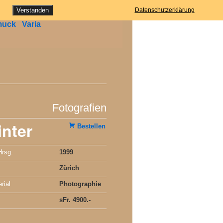
ung
Verstanden
Datenschutzerklärung
muck
Varia
Fotografien
nter
Bestellen
Hrsg.
1999
Zürich
rial
Photographie
sFr. 4900.-