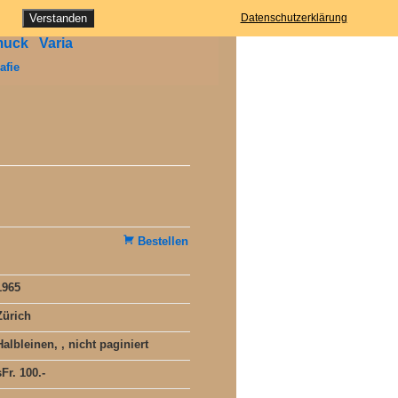
ung
Verstanden
Datenschutzerklärung
muck
Varia
afie
Bestellen
1965
Zürich
Halbleinen, , nicht paginiert
sFr. 100.-