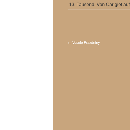
13. Tausend. Von Carigiet auf 
←
Vesele Prazdniny