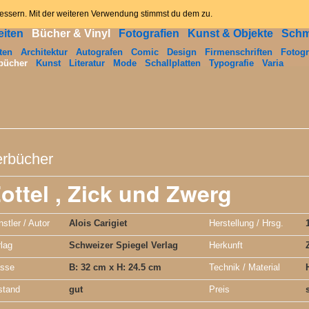
ome
News
Angebot
Kontakt
Datenschutzerklär
bessern. Mit der weiteren Verwendung stimmst du dem zu.
iten
Bücher & Vinyl
Fotografien
Kunst & Objekte
Sch
ten
Architektur
Autografen
Comic
Design
Firmenschriften
Fotogr
bücher
Kunst
Literatur
Mode
Schallplatten
Typografie
Varia
erbücher
ottel , Zick und Zwerg
stler / Autor
Alois Carigiet
Herstellung / Hrsg.
lag
Schweizer Spiegel Verlag
Herkunft
sse
B: 32 cm x H: 24.5 cm
Technik / Material
stand
gut
Preis