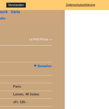
ung
Verstanden
Datenschutzerklärung
muck
Varia
afie
Le Petit Prince
→
Bestellen
Paris
Leinen, 48 Seiten
sFr. 120.-