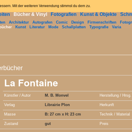
ome
News
Angebot
Kontakt
Datenschutzerklär
bessern. Mit der weiteren Verwendung stimmst du dem zu.
iten
Bücher & Vinyl
Fotografien
Kunst & Objekte
Sch
ten
Architektur
Autografen
Comic
Design
Firmenschriften
Fotogr
bücher
Kunst
Literatur
Mode
Schallplatten
Typografie
Varia
erbücher
La Fontaine
Künstler / Autor
M. B. Monvel
Herstellung / Hrsg.
Verlag
Librairie Plon
Herkunft
Masse
B: 27 cm x H: 23 cm
Technik / Material
Zustand
gut
Preis