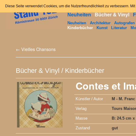
Home
News
Angebot
Zum
Diese Seite verwendet Cookies, um die Nutzerfreundlichkeit zu verbessern. Mi
Neuheiten
Bücher & Vinyl
F
Inhalt
Neuheiten
Architektur
Autografen
Kinderbücher
Kunst
Literatur
Mo
springen
←
Vieilles Chansons
Bücher & Vinyl
/
Kinderbücher
Contes et I
Künstler / Autor
M - M. Franc
Verlag
Tours Mais
Masse
B: 24.5 cm x
Zustand
gut