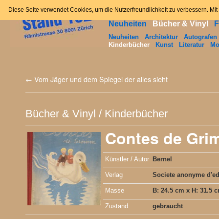
Home
News
Angebot
Zum
Diese Seite verwendet Cookies, um die Nutzerfreundlichkeit zu verbessern. Mi
Neuheiten
Bücher & Vinyl
F
Inhalt
Neuheiten
Architektur
Autografen
Kinderbücher
Kunst
Literatur
Mo
springen
←
Vom Jäger und dem Spiegel der alles sieht
Bücher & Vinyl
/
Kinderbücher
Contes de Gri
Künstler / Autor
Bernel
Verlag
Societe anonyme d'ed
Masse
B: 24.5 cm x H: 31.5 
Zustand
gebraucht