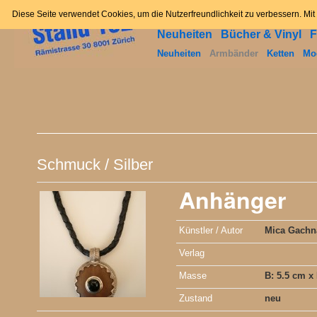
Home
News
Angebot
Zum
Diese Seite verwendet Cookies, um die Nutzerfreundlichkeit zu verbessern. Mi
Neuheiten
Bücher & Vinyl
F
Inhalt
Neuheiten
Armbänder
Ketten
Mo
springen
Schmuck
/
Silber
Anhänger
Künstler / Autor
Mica Gachn
Verlag
Masse
B: 5.5 cm x
Zustand
neu