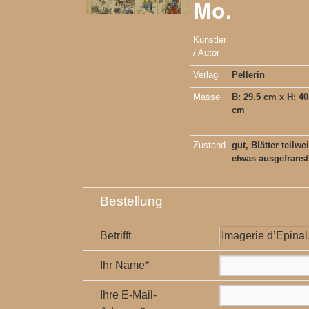
Mo.
Künstler
/ Autor
Verlag
Pellerin
Masse
B: 29.5 cm x H: 40
cm
Zustand
gut, Blätter teilwe
etwas ausgefranst
Bestellung
Betrifft
Ihr Name*
Ihre E-Mail-