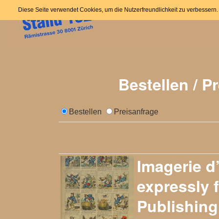
Home
News
Angeb
Zum
Diese Seite verwendet Cookies, um die Nutzerfreundlichkeit zu verbessern
Inhalt
springen
Bestellen / P
Bestellen
Preisanfrage
Imagerie d’
expressly 
Publishing